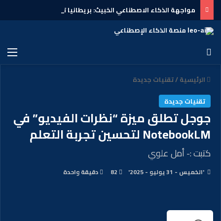
مواجهة الذكاء الاصطناعي الخبيث: بريطانيا تهدد بحظر “إكس” على خلفية صور “جروك” المُنشأة آلياً
الرئيسية
/
تقنيات جديدة
تقنيات جديدة
جوجل تطلق ميزة “نظرات الفيديو” في
NotebookLM لتحسين تجربة التعلم
كتبت :- أمل علوي
'الخميس - 31 يوليو - 2025'
82
دقيقة واحدة